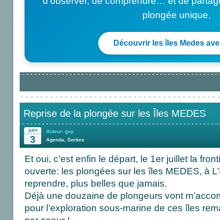
d’observer, de comprendre… et de partag
plongée unique.
Découvrir les îles Medes av
Reprise de la plongée sur les Îles MEDES
juin
Auteur: guy
3
Agenda
,
Sorties
Et oui, c’est enfin le départ, le 1er juillet la fr
ouverte: les plongées sur les îles MEDES, à L’E
reprendre, plus belles que jamais.
Déjà une douzaine de plongeurs vont m’accomp
pour l’exploration sous-marine de ces îles re