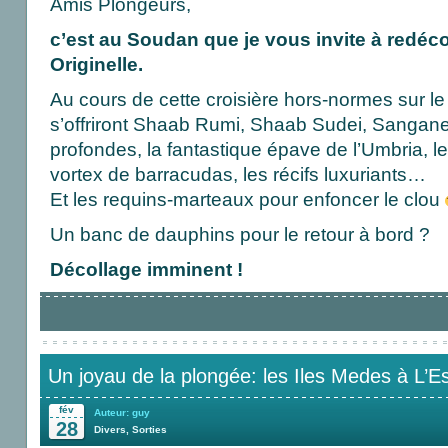
Amis Plongeurs,
c’est au Soudan que je vous invite à redéc
Originelle.
Au cours de cette croisière hors-normes sur l
s’offriront Shaab Rumi, Shaab Sudei, Sangan
profondes, la fantastique épave de l’Umbria, l
vortex de barracudas, les récifs luxuriants…
Et les requins-marteaux pour enfoncer le clou
Un banc de dauphins pour le retour à bord ?
Décollage imminent !
Un joyau de la plongée: les Iles Medes à L’Est
fév
Auteur: guy
28
Divers
,
Sorties