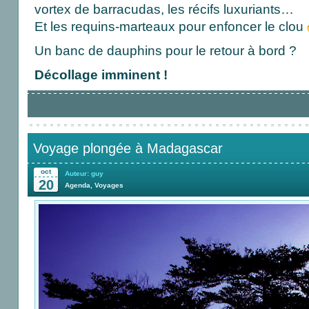
vortex de barracudas, les récifs luxuriants…
Et les requins-marteaux pour enfoncer le clou
Un banc de dauphins pour le retour à bord ?
Décollage imminent !
Voyage plongée à Madagascar
oct
Auteur: guy
20
Agenda
,
Voyages